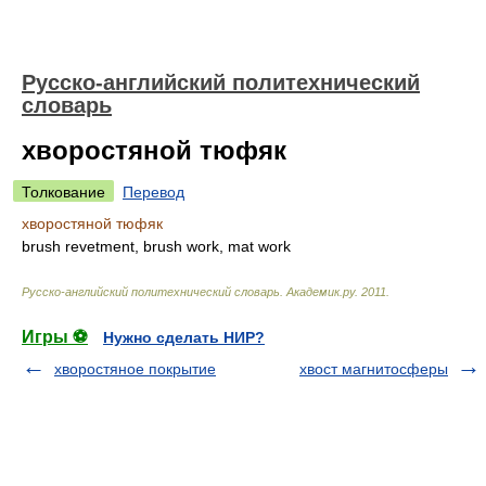
Русско-английский политехнический
словарь
хворостяной тюфяк
Толкование
Перевод
хворостяной тюфяк
brush revetment, brush work, mat work
Русско-английский политехнический словарь
.
Академик.ру
.
2011
.
Игры ⚽
Нужно сделать НИР?
хворостяное покрытие
хвост магнитосферы