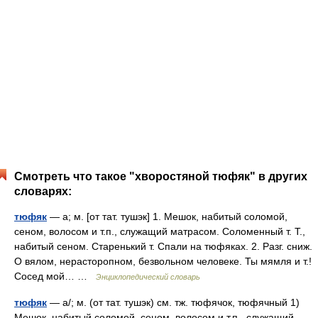
Смотреть что такое "хворостяной тюфяк" в других
словарях:
тюфяк
— а; м. [от тат. тушэк] 1. Мешок, набитый соломой,
сеном, волосом и т.п., служащий матрасом. Соломенный т. Т.,
набитый сеном. Старенький т. Спали на тюфяках. 2. Разг. сниж.
О вялом, нерасторопном, безвольном человеке. Ты мямля и т.!
Сосед мой… …
Энциклопедический словарь
тюфяк
— а/; м. (от тат. тушэк) см. тж. тюфячок, тюфячный 1)
Мешок, набитый соломой, сеном, волосом и т.п., служащий