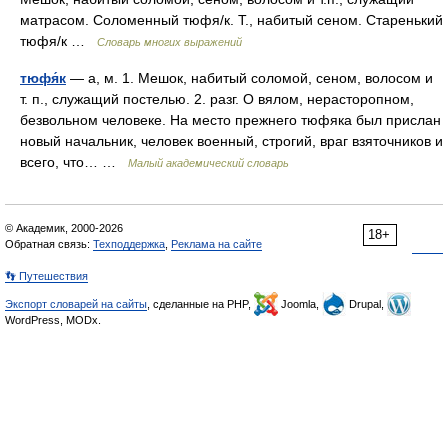
матрасом. Соломенный тюфя/к. Т., набитый сеном. Старенький
тюфя/к …
Словарь многих выражений
тюфя́к
— а, м. 1. Мешок, набитый соломой, сеном, волосом и
т. п., служащий постелью. 2. разг. О вялом, нерасторопном,
безвольном человеке. На место прежнего тюфяка был прислан
новый начальник, человек военный, строгий, враг взяточников и
всего, что… …
Малый академический словарь
© Академик, 2000-2026
18+
Обратная связь:
Техподдержка
,
Реклама на сайте
👣 Путешествия
Экспорт словарей на сайты
, сделанные на PHP,
Joomla,
Drupal,
WordPress, MODx.